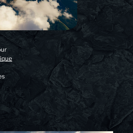
our
ique
es