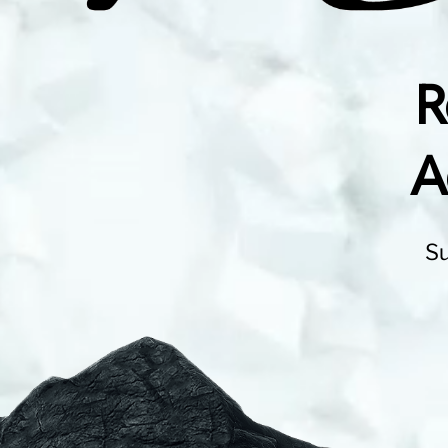
R
A
Su