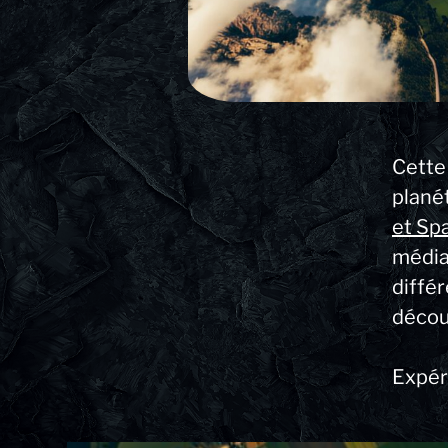
Cette
planét
et Sp
média
diffé
décou
Expér