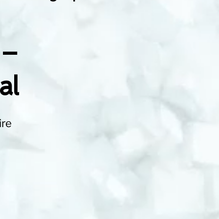
 –
al
ire