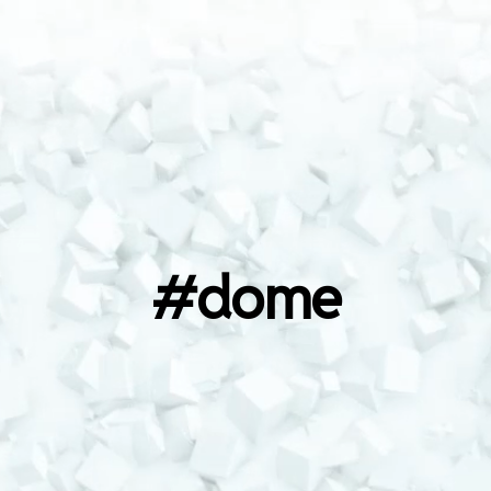
rtiste et
#dome