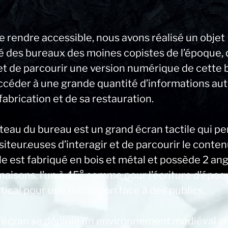
e rendre accessible, nous avons réalisé un objet
ré des bureaux des moines copistes de l’époque, 
t de parcourir une version numérique de cette b
accéder à une grande quantité d’informations au
fabrication et de sa restauration.
ateau du bureau est un grand écran tactile qui p
siteur.euses d’interagir et de parcourir le conten
e est fabriqué en bois et métal et possède 2 ang
inaisons, l’un à 45° comme pour l’écriture d’époq
tical pour une médiation face à des publics.
l’écran se déploie un environnement médiéval a