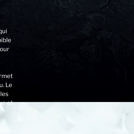
qui
ible
tour
ermet
u. Le
les
ue et
nimé