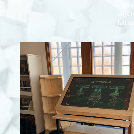
au tra
diffé
fait s