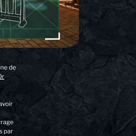
une de
Or
avoir
vrage
s par