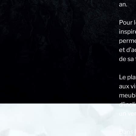
an.
Pour l
inspi
perme
et d’
de sa 
Le pl
aux vi
meubl
d’incl
un ver
Dans 