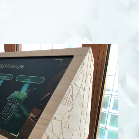
r aux
 été