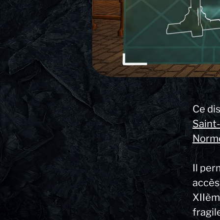
Ce di
Saint
Norm
Il per
accès
XIIèm
fragil